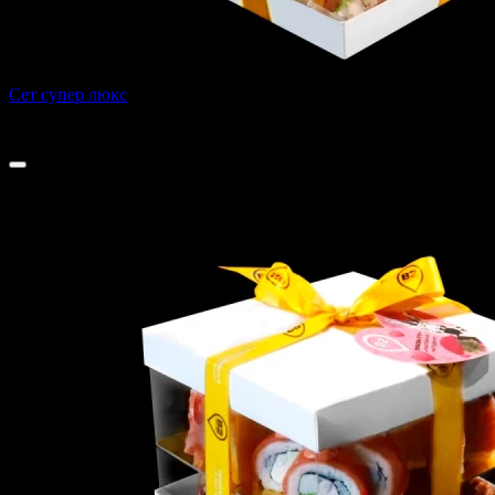
Сет супер люкс
2290 г
4 545 ₽