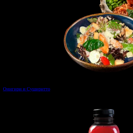
Онигири и Суширитто