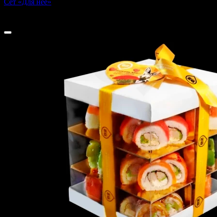
Сет «Для неё»
740 г
1 779 ₽