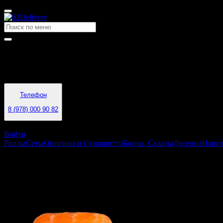
Время работы
10:00 - 21:45
Телефон
8 (978) 000 90 82
Феодосия
Войти
Роллы
Сеты
Онигири и Суширитто
Боулы, Салаты
Десерты
Напи